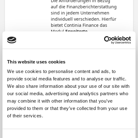
Die Anforderungen in Bezug
auf die Finanzberichterstattung
sind in jedem Unternehmen
individuell verschieden. Hierfür
bietet Continia Finance das
Modul
Erweiterte
Finanzberichte
. Dieses umfasst
eine Auswahl an Funktionen,
die die Funktionalität der
standardmäßigen
This website uses cookies
Finanzberichte von Business
Central erweitern und Ihnen
We use cookies to personalise content and ads, to
praktische Shortcuts wie die
provide social media features and to analyse our traffic.
Kontengruppen und die
We also share information about your use of our site with
Funktion Organschaften bieten.
Andere Funktionen geben
our social media, advertising and analytics partners who
Ihnen mehr Flexibilität bei der
may combine it with other information that you’ve
Berichterstellung, wie
provided to them or that they’ve collected from your use
beispielsweise die Funktion
of their services.
Kippkonten, mit der Sie Aktiva
und Passiva flexibler darstellen
können.
Consent