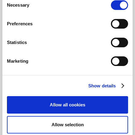
Necessary
Selection
Lernziele
In diesem Modul lernen Sie
Preferences
Folgendes:
Verwenden von
Kontengruppen in
Statistics
Zeilendefinitionen für
Finanzberichte.
Aktivieren verschiedener
Marketing
Optionen für Kippkonten
in
Berichtszeilendefinitionen.
Anwenden von
Show details
Organschaften, um
gemeinsame
Mehrwertsteuer- und
Allow all cookies
Sachpostenberichte für
mehrere Mandanten zu
erstellen.
Allow selection
Start
Speichern