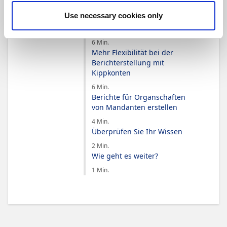
Use necessary cookies only
Sachkonten mit
Finanzberichten verwenden
6 Min.
Mehr Flexibilität bei der
Berichterstellung mit
Kippkonten
6 Min.
Berichte für Organschaften
von Mandanten erstellen
4 Min.
Überprüfen Sie Ihr Wissen
2 Min.
Wie geht es weiter?
1 Min.