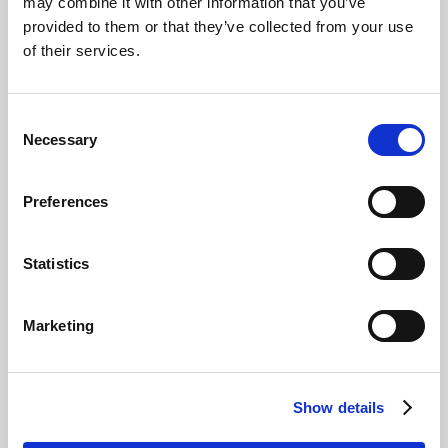
Banking
may combine it with other information that you’ve
provided to them or that they’ve collected from your use
Guardar
of their services.
Consent
Necessary
Selection
Preferences
RUTA DE APRENDIZAJE
Get started using Document Capture
Statistics
4 h. 49 min.
Document Capture
Marketing
Guardar
Show details